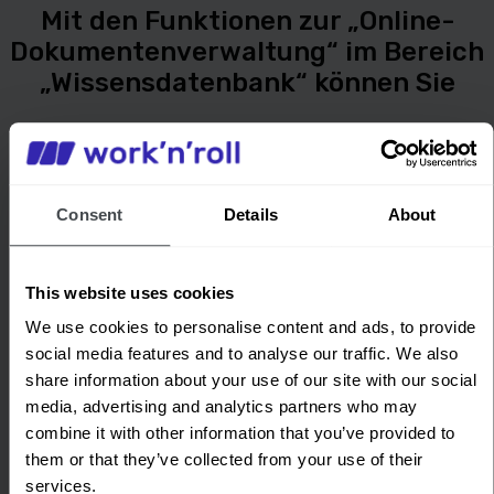
Mit den Funktionen zur „Online-
Dokumentenverwaltung“ im Bereich
„Wissensdatenbank“ können Sie
Speichern Sie alle Arten von
Dokumenten zentral
Consent
Details
About
This website uses cookies
We use cookies to personalise content and ads, to provide
Anweisungen hinzufügen und den
social media features and to analyse our traffic. We also
Abschluss von Schulungen überwachen
share information about your use of our site with our social
media, advertising and analytics partners who may
combine it with other information that you’ve provided to
them or that they’ve collected from your use of their
services.
Finden Sie schnell die benötigten