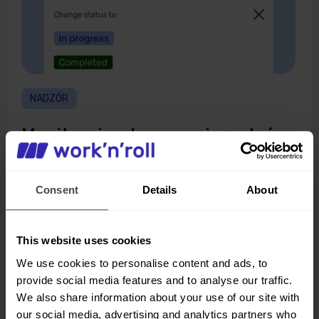
NADZÓR
Monitoruj wykonywanie zadań w
czasie rzeczywistym
Consent
Details
About
Bądź zawsze na bieżąco z tym, co dzieje się na
budowie. Pilnuj przestrzegania standardów
bezpieczeństwa i natychmiast reaguj na
This website uses cookies
potencjalne zagrożenia, zapewniając bezpieczne
warunki pracy wszystkim członkom zespołu.
We use cookies to personalise content and ads, to
provide social media features and to analyse our traffic.
We also share information about your use of our site with
our social media, advertising and analytics partners who