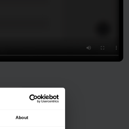
задачи
About