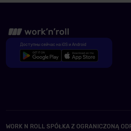
Доступны сейчас на iOS и Android
WORK N ROLL SPÓŁKA Z OGRANICZONĄ OD