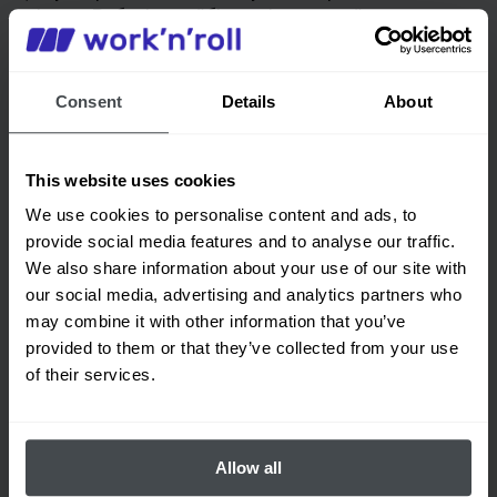
клієнта. Виберіть найбільш підходящий для вас
варіант з нашої пропозиції:
Consent
Details
About
перший крок
Free
This website uses cookies
We use cookies to personalise content and ads, to
€
0
provide social media features and to analyse our traffic.
We also share information about your use of our site with
на місяць за користувача
our social media, advertising and analytics partners who
may combine it with other information that you’ve
для початку, щоб побачити переваги
provided to them or that they’ve collected from your use
of their services.
Вибрати
Allow all
Створення профілю компанії