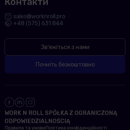
Контакти
sales@worknroll.pro
+48 (575) 631 844
Зв'яжіться з нами
Почніть безкоштовно
WORK N ROLL SPÓŁKA Z OGRANICZONĄ
ODPOWIEDZIALNOŚCIĄ
Правила та умови
Політика конфіденційності