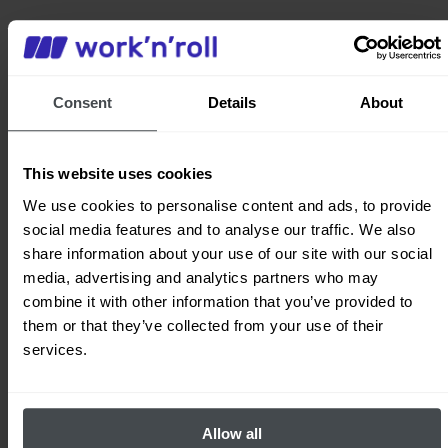
Sistema de pago
Consent
Details
About
Para su comodidad y la seguridad de
sus transacciones, colaboramos con el
This website uses cookies
sistema
Przelewy24
. Tras elegir un
We use cookies to personalise content and ads, to provide
plan de tarifas e indicar los datos de la
empresa, será redirigido a la página de
social media features and to analyse our traffic. We also
nuestro socio para vincular una tarjeta
share information about your use of our site with our social
bancaria. En el futuro, el pago del plan
media, advertising and analytics partners who may
de tarifas seleccionado se cargará
combine it with other information that you’ve provided to
automáticamente en la tarjeta
them or that they’ve collected from your use of their
especificada.
services.
Allow all