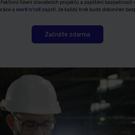
efektivní řízení stavebních projektů a zajištění bezpečnosti
 práce a
work'n'roll
zajistí, že každý krok bude dokončen be
Začněte zdarma