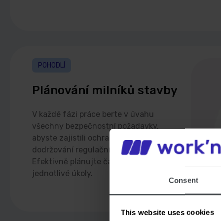
POHODLÍ
Plánování milníků stavby
V každé fázi práce berte v úvahu
všechny bezpečnostní požadavky,
abyste zajistili ochranu zaměstnanců a
dodržování regulačních norem.
Efektivně plánujte čas a zdroje pro
jednotlivé úkoly.
Consent
This website uses cookies