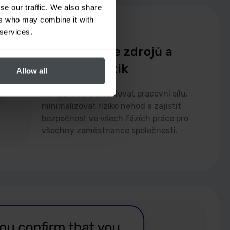
se our traffic. We also share
ers who may combine it with
ÚČINNOST
 services.
Optimalizace zdrojů a
snižování rizik
Allow all
Kompetentně přidělovat pracovní sílu,
minimalizovat riziko nehod a zajistit
bezpečnost ve všech fázích práce pro
všechny zaměstnance společnosti.