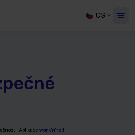
CS
zpečné
pečnosti. Aplikace
work'n'roll