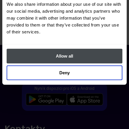
We also share information about your use of our site with
Jak mohu zjistit, jaký úkol
our social media, advertising and analytics partners who
zaměstnanec vykonává?
may combine it with other information that you’ve
provided to them or that they’ve collected from your use
of their services.
Allow all
Deny
Nyní k dispozici pro iOS a Android
Kontakty