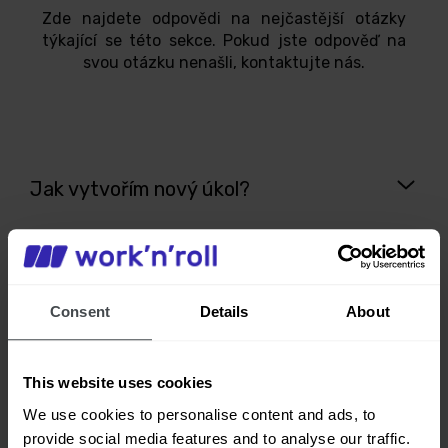
Zde najdete odpovědi na nejčastější otázky
týkající se této sekce. Pokud jste odpověď na
svou otázku nenašli, kontaktujte nás.
Jak vytvořím nový úkol?
Je možné k úkolu připojit soubory?
Consent
Details
About
Mohu filtrovat úkoly podle stavu nebo
This website uses cookies
příjemce?
We use cookies to personalise content and ads, to
provide social media features and to analyse our traffic.