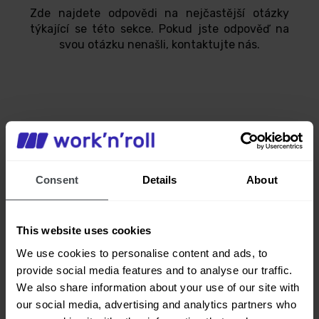
Zde najdete odpovědi na nejčastější otázky
týkající se této sekce. Pokud jste odpověď na
svou otázku nenašli, kontaktujte nás.
Jak změnit údaje v osobním profilu?
Consent
Details
About
Jaké údaje jsou nutné k vytvoření
osobního účtu?
This website uses cookies
We use cookies to personalise content and ads, to
provide social media features and to analyse our traffic.
Jak odstranit svůj účet?
We also share information about your use of our site with
our social media, advertising and analytics partners who