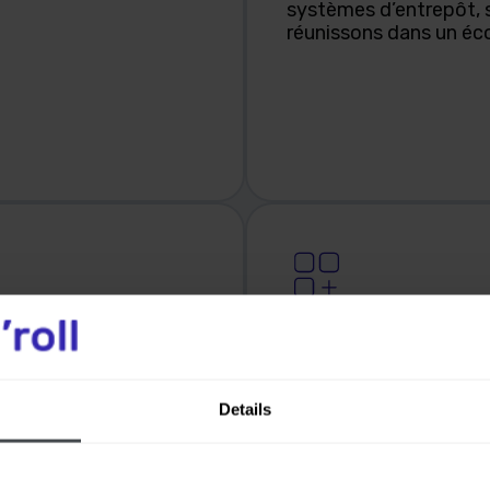
systèmes d’entrepôt, s
réunissons dans un é
Refonte
ns web, mobiles et
Remplacement des solu
uction, la production
solutions modernes et
Details