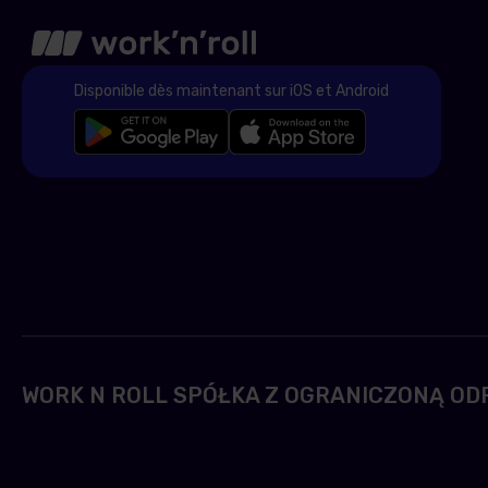
Disponible dès maintenant sur iOS et Android
WORK N ROLL SPÓŁKA Z OGRANICZONĄ OD