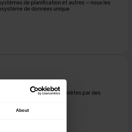
ystèmes de planification et autres — nous les
cosystème de données unique
tions et technologies obsolètes par des
 innovantes
About