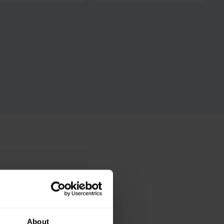
s
About