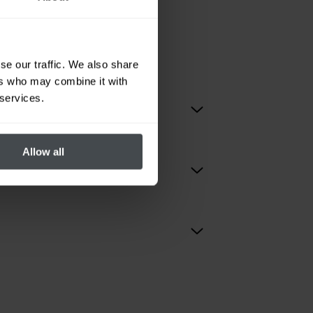
ette section. Si vous
acter.
se our traffic. We also share
ers who may combine it with
 services.
Allow all