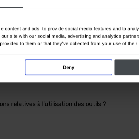
les réponses aux questions les plus fréquentes relatives à c
z pas trouvé la réponse à votre question, veuillez nous cont
e content and ads, to provide social media features and to analy
 our site with our social media, advertising and analytics partn
 provided to them or that they’ve collected from your use of their
 outil ?
Deny
sponibles dans la section "Outils" ?
ns relatives à l'utilisation des outils ?