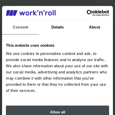
Avec nous, vous pourrez
Consent
Details
About
Suivez le processus de travail
This website uses cookies
Surveillez les qualifications, compétences,
We use cookies to personalise content and ads, to
certifications et recertifications des
provide social media features and to analyse our traffic.
employés. Suivez l’utilisation des outils et
We also share information about your use of our site with
équipements ainsi que les heures de travail
des employés.
our social media, advertising and analytics partners who
may combine it with other information that you’ve
provided to them or that they’ve collected from your use
of their services.
Allow all